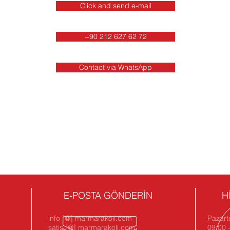
Click and send e-mail
+90 212 627 62 72
Contact via WhatsApp
E-POSTA GÖNDERİN
H
info [@] marmarakoli.com
Pazart
satis [@] marmarakoli.com
09:00 