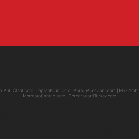
oliKutuOfset.com
|
ToptanKolici.com
|
KartonKosebent.com
|
MaxiAmba
MarmaraStretch.com
|
CornerboardTurkey.com
na
Velimeşe
Ataşehir
Avcılar
Bağcılar
Bahçelievler
Bakırköy
Başakşehi
köy
Çekmeköy
Esenler
Esenyurt
Eyüp
Fatih
Gaziosmanpaşa
Güngöre
anbeyli
Sultangazi
Şişli
Tuzla
Ümraniye
Üsküdar
Zeytinburnu
Gebze
Ço
Oluklu Mukavva Üreticileri
Koli İmalatı
Ramazan Kolisi
KoliPuan
Migros
Koşullar
Boş Ramazan Kolisi
Maske Kolisi
Ramazan Erzak Kolisi Fiyatla
li Fiyatları
Kolici
Pizza Kutusu
Toptan Koli Fiyatları
Erzak Kutusu Fiyatı