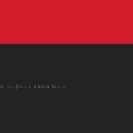
laj.com
|
CardboardBoxTurkey.com
|
r
Bayrampaşa
Beşiktaş
Beykoz
Beylikdüzü
n
Kadıköy
Kağıthane
Kartal
Küçükçekmece
rlu
Ucuz Koli
Kargo Kutusu
Karton Koli
Ramazan Kumanya
Gizlilik
KVKK
İK
İzmir
rı
60x40x40 Koli
Türkiye'nin en büyük Koli
Karton Koli Satın Al
Karton Koli Üreticileri