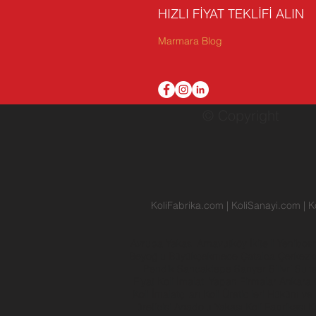
HIZLI FİYAT TEKLİFİ ALIN
Marmara Blog
© Copyright
KoliFabrika.com
|
KoliSanayi.com
|
K
Avrupa Yakası
Arnavutköy
İkitelli
Yenibos
Beyoğlu
Büyükçekmece
Çatalca
Çerkez
Pendik
Sancaktepe
Sarıyer
Silivri
Sult
Fiyat
Koli İmalatı Yapan Firmalar
Ankara
Koli İmalatçıları
Koli Üreticileri
Hüküm ve 
üreticisi
Anadolu Yakası
Koli Fabrikası
Ko