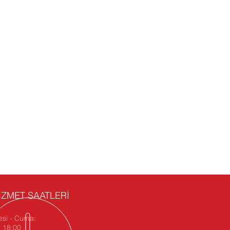
İZMET SAATLERİ
esi - Cuma:
- 18:00