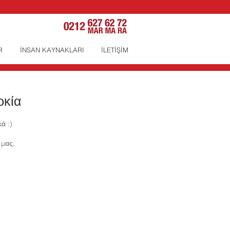
R
İNSAN KAYNAKLARI
İLETİŞİM
ρκία
κά :)
 μας.