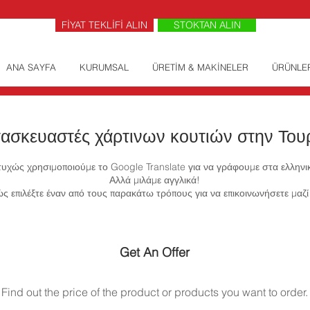
FİYAT TEKLİFİ ALIN
STOKTAN ALIN
ANA SAYFA
KURUMSAL
ÜRETİM & MAKİNELER
ÜRÜNLE
ασκευαστές χάρτινων κουτιών στην Του
υχώς χρησιμοποιούμε το Google Translate για να γράφουμε στα ελληνι
Αλλά μιλάμε αγγλικά!
ς επιλέξτε έναν από τους παρακάτω τρόπους για να επικοινωνήσετε μαζί
Get An Offer
Find out the price of the product or products you want to order.