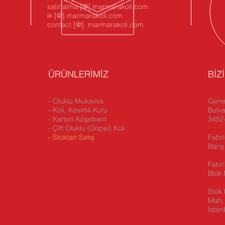
satinalma [@] marmarakoli.com
ik [@] marmarakoli.com
contact [@] marmarakoli.com
ÜRÜNLERİMİZ
BİZ
- Oluklu Mukavva
Genel
- Koli, Kesimli Kutu
Bulva
- Karton Köşebent
34524
- Çift Oluklu (Dopel) Koli
-
Stoktan Satış
Fabri
Barış
Fabr
Blok 
Stok 
Mah. 
İstan