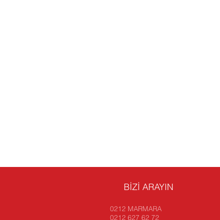
BİZİ ARAYIN
0212 MARMARA
0212 627 62 72