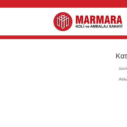
Κατ
Δυστ
Απλώ