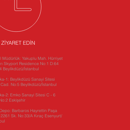
İ ZİYARET EDİN
 Müdürlük: Yakuplu Mah. Hürriyet
rı Skyport Residence No:1 D:64
 Beylikdüzü/İstanbul
ka-1: Beylikdüzü Sanayi Sitesi
 Cad. No:5 Beylikdüzü/İstanbul
ika-2:
Emko Sanayi Sitesi C - 6
No:2 Eskişehir
Depo: Barbaros Hayrettin Paşa
2261 Sk. No:33/A Kıraç Esenyurt/
bul