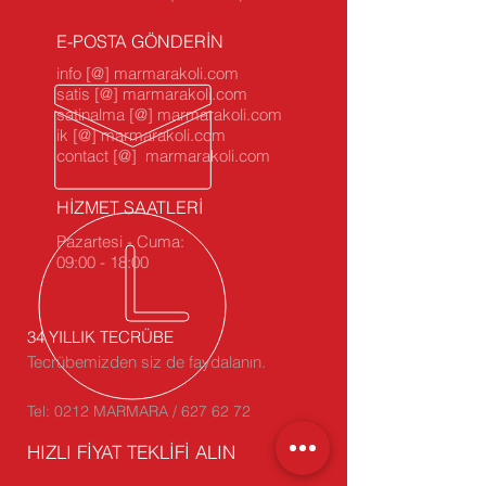
E-POSTA GÖNDERİN
info [@] marmarakoli.com
satis [@] marmarakoli.com
satinalma [@] marmarakoli.com
ik [@] marmarakoli.com
contact [@] marmarakoli.com
HİZMET SAATLERİ
Pazartesi - Cuma:
09:00 - 18:00
34 YILLIK TECRÜBE
Tecrübemizden siz de faydalanın.
Tel: 0212 MARMARA / 627 62 72
HIZLI FİYAT TEKLİFİ ALIN