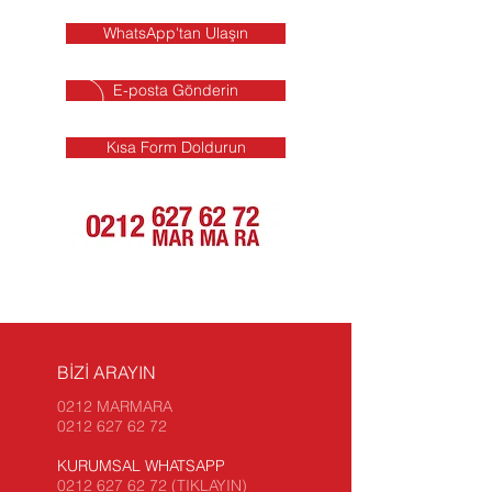
WhatsApp'tan Ulaşın
E-posta Gönderin
Kısa Form Doldurun
BİZİ ARAYIN
0212 MARMARA
0212 627 62 72
KURUMSAL WHATSAPP
0212 627 62 72 (TIKLAYIN)