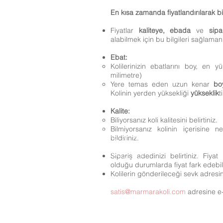
En kısa zamanda fiyatlandırılarak bil
Fiyatlar
kaliteye, ebada
ve
sipa
alabilmek için bu bilgileri sağlama
Ebat:
Kolilerinizin ebatlarını boy, en y
milimetre)
Yere temas eden uzun kenar
bo
Kolinin yerden yüksekliği
yükseklik
ti
Kalite:
Biliyorsanız koli kalitesini belirtiniz.
Bilmiyorsanız kolinin içerisine 
bildiriniz.
Sipariş adedinizi belirtiniz. Fiyat
olduğu durumlarda fiyat fark edebile
Kolilerin gönderileceği sevk adresini
satis@marmarakoli.com
adresine e