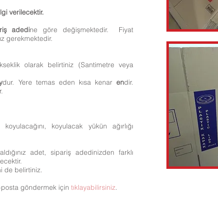
gi verilecektir.
riş adedi
ne göre değişmektedir. Fiyat
nız gerekmektedir.
ükseklik olarak belirtiniz (Santimetre veya
y
dur. Yere temas eden kısa kenar
en
dir.
r.
ne koyulacağını, koyulacak yükün ağırlığı
 aldığınız adet, sipariş adedinizden farklı
cektir. ​
 de belirtiniz.
-posta göndermek için
tıklayabilirsiniz
.