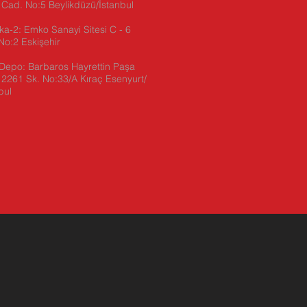
 Cad. No:5 Beylikdüzü/İstanbul
ika-2:
Emko Sanayi Sitesi C - 6
No:2 Eskişehir
Depo: Barbaros Hayrettin Paşa
2261 Sk. No:33/A Kıraç Esenyurt/
bul