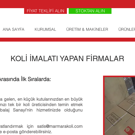
FİYAT TEKLİFİ ALIN
STOKTAN ALIN
ANA SAYFA
KURUMSAL
ÜRETİM & MAKİNELER
ÜRÜNLE
KOLİ İMALATI YAPAN FİRMALAR
rasında İlk Sıralarda:
arda gelen, en küçük kutularınızdan en büyük
nızı tek bir koli üreticisinden temin etmek
alaj Sanayi'nin hizmetinizde olduğunu
iyatlandırmak için
satis@marmarakoli.com
de e-posta gönderebilirsiniz.