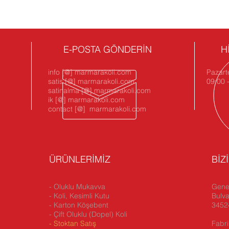
E-POSTA GÖNDERİN
H
info [@] marmarakoli.com
Pazart
satis [@] marmarakoli.com
09:00 
satinalma [@] marmarakoli.com
ik [@] marmarakoli.com
contact [@] marmarakoli.com
ÜRÜNLERİMİZ
BİZ
- Oluklu Mukavva
Genel
- Koli, Kesimli Kutu
Bulva
- Karton Köşebent
34524
- Çift Oluklu (Dopel) Koli
-
Stoktan Satış
Fabri