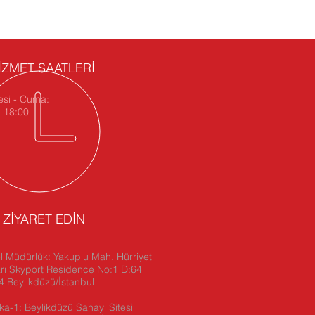
İZMET SAATLERİ
esi - Cuma:
- 18:00
İ ZİYARET EDİN
 Müdürlük: Yakuplu Mah. Hürriyet
rı Skyport Residence No:1 D:64
 Beylikdüzü/İstanbul
ka-1: Beylikdüzü Sanayi Sitesi