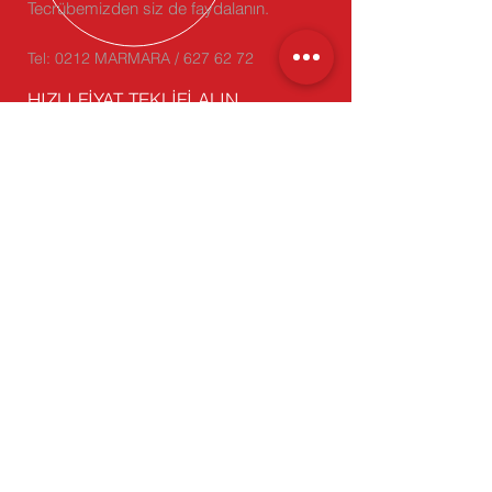
Tecrübemizden siz de faydalanın.
Tel: 0212 MARMARA / 627 62 72
HIZLI FİYAT TEKLİFİ ALIN
Marmara Blog
ÜRÜNLERİMİZ
- Oluklu Mukavva
- Koli, Kesimli Kutu
- Karton Köşebent
- Çift Oluklu (Dopel) Koli
-
Stoktan Satış
BİZİ ZİYARET EDİN
Genel Müdürlük: Yakuplu Mah.
Hürriyet Bulvarı Skyport Residence
No:1 D:64 34524 Beylikdüzü/
İstanbul