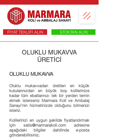
FİYAT TEKLİFİ ALIN
STOKTAN ALIN
OLUKLU MUKAVVA
ÜRETİCİ
OLUKLU MUKAVVA​
Oluklu mukavvadan üretilen en küçük
kutularınızdan en büyük boy kolilerinize
kadar tüm ebatlarınızı tek bir yerden temin
etmek isterseniz Marmara Koli ve Ambalaj
Sanayi'nin hizmetinizde olduğunu bilmenizi
isteriz.
Kolilerinizi en uygun şekilde fiyatlandırmak
için
satis@marmarakoli.com
adresine
aşağıdaki bilgiler dahilinde e-posta
gönderebilirsiniz.