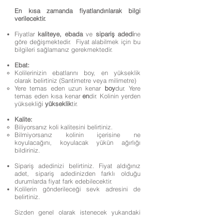
En kısa zamanda fiyatlandırılarak bilgi
verilecektir.
Fiyatlar
kaliteye, ebada
ve
sipariş adedi
ne
göre değişmektedir. Fiyat alabilmek için bu
bilgileri sağlamanız gerekmektedir.
Ebat:
Kolilerinizin ebatlarını boy, en yükseklik
olarak belirtiniz (Santimetre veya milimetre)
Yere temas eden uzun kenar
boy
dur. Yere
temas eden kısa kenar
en
dir. Kolinin yerden
yüksekliği
yükseklik
tir.
Kalite:
Biliyorsanız koli kalitesini belirtiniz.
Bilmiyorsanız kolinin içerisine ne
koyulacağını, koyulacak yükün ağırlığı
bildiriniz.
Sipariş adedinizi belirtiniz. Fiyat aldığınız
adet, sipariş adedinizden farklı olduğu
durumlarda fiyat fark edebilecektir. ​
Kolilerin gönderileceği sevk adresini de
belirtiniz.
Sizden genel olarak istenecek yukarıdaki