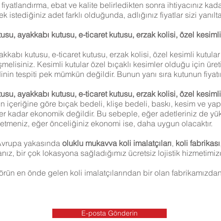
 fiyatlandırma, ebat ve kalite belirledikten sonra ihtiyacınız kad
ek istediğiniz adet farklı olduğunda, adlığınız fiyatlar sizi yanılt
usu, ayakkabı kutusu, e-ticaret kutusu, erzak kolisi, özel kesiml
kabı kutusu, e-ticaret kutusu, erzak kolisi, özel kesimli kutular 
melisiniz. Kesimli kutular özel bıçaklı kesimler olduğu için üre
in tespiti pek mümkün değildir. Bunun yanı sıra kutunun fiyat
su, ayakkabı kutusu, e-ticaret kutusu, erzak kolisi, özel kesimli 
in içeriğine göre bıçak bedeli, klişe bedeli, baskı, kesim ve yapı
er kadar ekonomik değildir. Bu sebeple, eğer adetleriniz de yük
ih etmeniz, eğer önceliğiniz ekonomi ise, daha uygun olacaktır.
 Avrupa yakasında
oluklu mukavva
koli imalatçıları
,
koli fabrikası
sanız, bir çok lokasyona sağladığımız ücretsiz lojistik hizmetimi
n en önde gelen koli imalatçılarından bir olan fabrikamızdan si
E-posta Gönderin