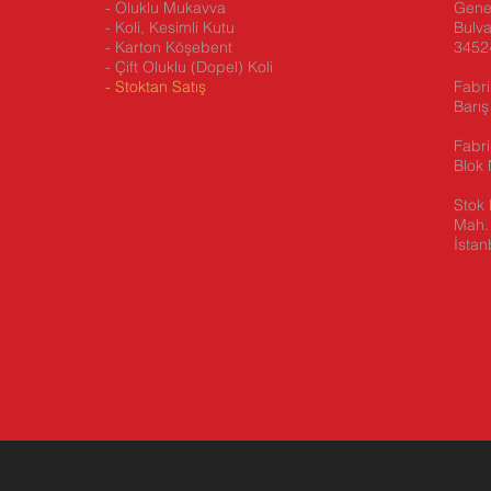
- Oluklu Mukavva
Genel
- Koli, Kesimli Kutu
Bulva
- Karton Köşebent
34524
- Çift Oluklu (Dopel) Koli
-
Stoktan Satış
Fabri
Barış
Fabr
Blok 
Stok 
Mah. 
İstan