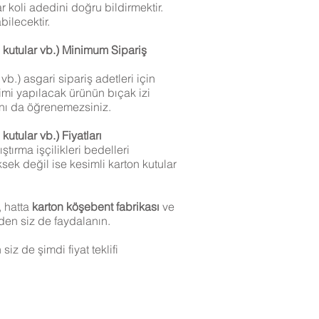
ar koli adedini doğru bildirmektir.
abilecektir.
i kutular vb.) Minimum Sipariş
vb.) asgari sipariş adetleri için
timi yapılacak ürünün bıçak izi
ını da öğrenemezsiniz.
kutular vb.) Fiyatları
ştırma işçilikleri bedelleri
sek değil ise kesimli karton kutular
, hatta
karton köşebent fabrikası
ve
zden siz de faydalanın.
z de şimdi fiyat teklifi