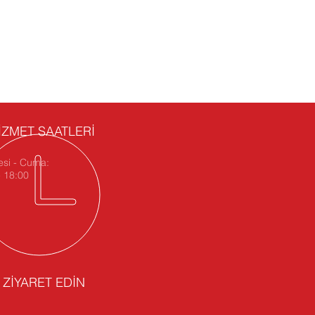
İZMET SAATLERİ
esi - Cuma:
- 18:00
İ ZİYARET EDİN