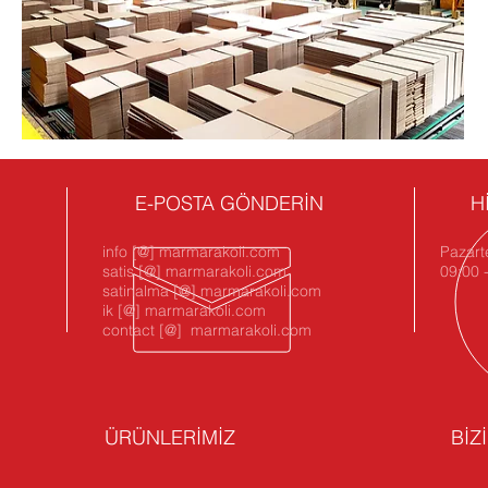
E-POSTA GÖNDERİN
H
info [@] marmarakoli.com
Pazart
satis [@] marmarakoli.com
09:00 
satinalma [@] marmarakoli.com
ik [@] marmarakoli.com
contact [@] marmarakoli.com
ÜRÜNLERİMİZ
BİZ