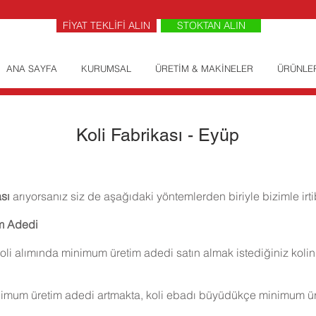
FİYAT TEKLİFİ ALIN
STOKTAN ALIN
ANA SAYFA
KURUMSAL
ÜRETİM & MAKİNELER
ÜRÜNLE
Koli Fabrikası - Eyüp
ası
arıyorsanız siz de aşağıdaki yöntemlerden biriyle bizimle irti
im Adedi
oli alımında minimum üretim adedi satın almak istediğiniz kolin
imum üretim adedi artmakta, koli ebadı büyüdükçe minimum ür