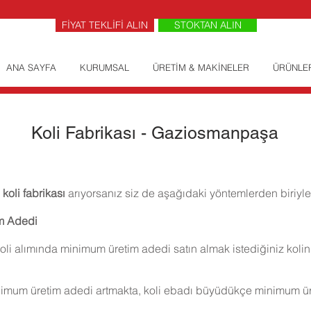
FİYAT TEKLİFİ ALIN
STOKTAN ALIN
ANA SAYFA
KURUMSAL
ÜRETİM & MAKİNELER
ÜRÜNLE
Koli Fabrikası - Gaziosmanpaşa
j
koli fabrikası
arıyorsanız siz de aşağıdaki yöntemlerden biriyle 
im Adedi
oli alımında minimum üretim adedi satın almak istediğiniz kolin
imum üretim adedi artmakta, koli ebadı büyüdükçe minimum ür