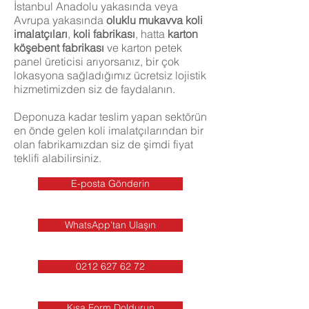
İstanbul Anadolu yakasında veya
Avrupa yakasında
oluklu mukavva
koli
imalatçıları
,
koli fabrikası
, hatta
karton
köşebent fabrikası
ve karton petek
panel üreticisi arıyorsanız, bir çok
lokasyona sağladığımız ücretsiz lojistik
hizmetimizden siz de faydalanın.
Deponuza kadar teslim yapan sektörün
en önde gelen koli imalatçılarından bir
olan fabrikamızdan siz de şimdi fiyat
teklifi alabilirsiniz.
E-posta Gönderin
WhatsApp'tan Ulaşın
0212 627 62 72
Kısa Form Doldurun