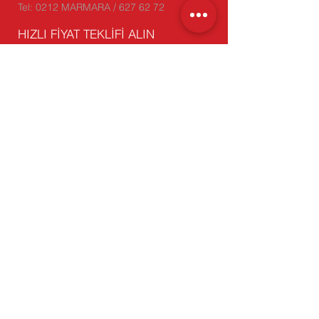
Tel: 0212 MARMARA / 627 62 72
HIZLI FİYAT TEKLİFİ ALIN
Marmara Blog
ÜRÜNLERİMİZ
- Oluklu Mukavva
- Koli, Kesimli Kutu
- Karton Köşebent
- Çift Oluklu (Dopel) Koli
-
Stoktan Satış
BİZİ ZİYARET EDİN
Genel Müdürlük: Yakuplu Mah.
Hürriyet Bulvarı Skyport Residence
No:1 D:64 34524 Beylikdüzü/
İstanbul
Fabrika-1: Beylikdüzü Sanayi Sitesi
Barış Cad. No:5 Beylikdüzü/İstanbul