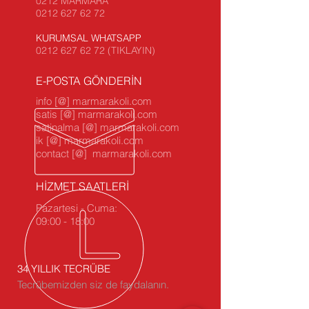
0212 MARMARA
0212 627 62 72
KURUMSAL WHATSAPP
0212 627 62 72 (TIKLAYIN)
E-POSTA GÖNDERİN
info [@] marmarakoli.com
satis [@] marmarakoli.com
satinalma [@] marmarakoli.com
ik [@] marmarakoli.com
contact [@] marmarakoli.com
HİZMET SAATLERİ
Pazartesi - Cuma:
09:00 - 18:00
34 YILLIK TECRÜBE
Tecrübemizden siz de faydalanın.