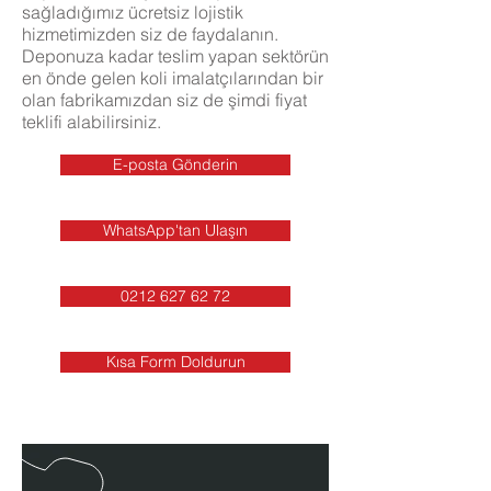
sağladığımız ücretsiz lojistik
hizmetimizden siz de faydalanın.
Deponuza kadar teslim yapan sektörün
en önde gelen koli imalatçılarından bir
olan fabrikamızdan siz de şimdi fiyat
teklifi alabilirsiniz.
E-posta Gönderin
WhatsApp'tan Ulaşın
0212 627 62 72
Kısa Form Doldurun