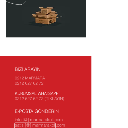
BİZİ ARAYIN
0212 MARMARA
0212 627 62 72
KURUMSAL WHATSAPP
0212 627 62 72 (TIKLAYIN)
E-POSTA GÖNDERİN
info [@] marmarakoli.com
satis [@] marmarakoli.com