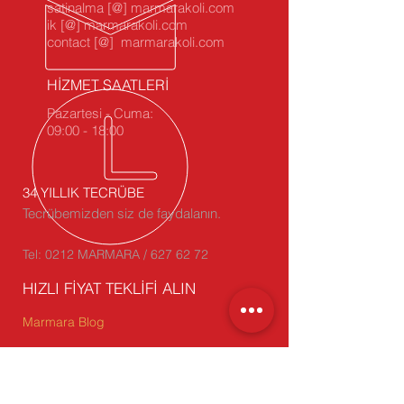
satinalma [@] marmarakoli.com
ik [@] marmarakoli.com
contact [@] marmarakoli.com
HİZMET SAATLERİ
Pazartesi - Cuma:
09:00 - 18:00
34 YILLIK TECRÜBE
Tecrübemizden siz de faydalanın.
Tel: 0212 MARMARA / 627 62 72
HIZLI FİYAT TEKLİFİ ALIN
Marmara Blog
ÜRÜNLERİMİZ
- Oluklu Mukavva