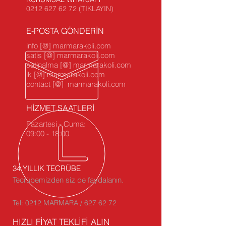
0212 627 62 72 (TIKLAYIN)
E-POSTA GÖNDERİN
info [@] marmarakoli.com
satis [@] marmarakoli.com
satinalma [@] marmarakoli.com
ik [@] marmarakoli.com
contact [@] marmarakoli.com
HİZMET SAATLERİ
Pazartesi - Cuma:
09:00 - 18:00
34 YILLIK TECRÜBE
Tecrübemizden siz de faydalanın.
Tel: 0212 MARMARA / 627 62 72
HIZLI FİYAT TEKLİFİ ALIN