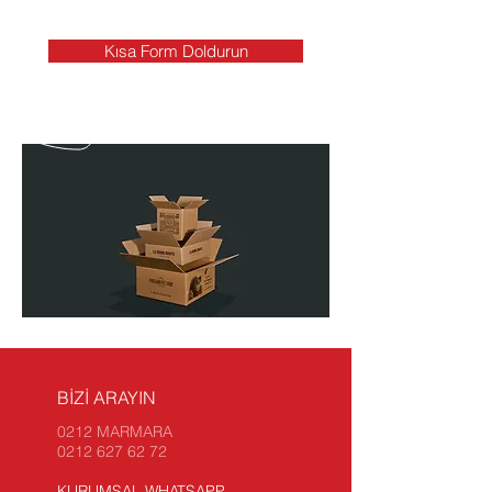
Kısa Form Doldurun
BİZİ ARAYIN
0212 MARMARA
0212 627 62 72
KURUMSAL WHATSAPP