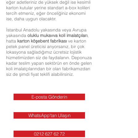
eğer adetleriniz de yüksek değil ise kesimli
karton kutular yerine standart a-box kolileri
tercih etmeniz, eğer önceliğiniz ekonomi
ise, daha uygun olacaktır.
İstanbul Anadolu yakasında veya Avrupa
yakasında
oluklu mukavva
koli imalatçıları
,
hatta
karton köşebent fabrikası
ve karton
petek panel üreticisi arıyorsanız, bir çok
lokasyona sağladığımız ücretsiz lojistik
hizmetimizden siz de faydalanın. Deponuza
kadar teslim yapan sektörün en önde gelen
koli imalatçılarından bir olan fabrikamızdan
siz de şimdi fiyat teklifi alabilirsiniz.
E-posta Gönderin
WhatsApp'tan Ulaşın
0212 627 62 72