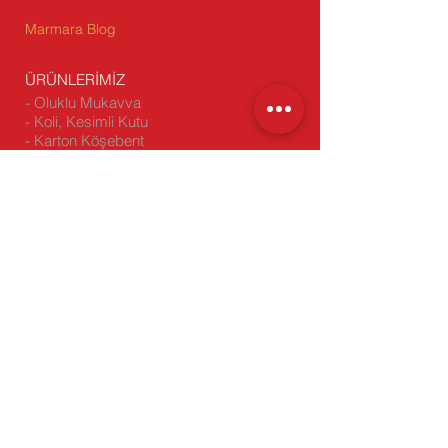
Marmara Blog
ÜRÜNLERİMİZ
- Oluklu Mukavva
- Koli, Kesimli Kutu
- Karton Köşebent
- Çift Oluklu (Dopel) Koli
-
Stoktan Satış
BİZİ ZİYARET EDİN
Genel Müdürlük: Yakuplu Mah.
Hürriyet Bulvarı Skyport Residence
No:1 D:64 34524 Beylikdüzü/
İstanbul
Fabrika-1: Beylikdüzü Sanayi Sitesi
Barış Cad. No:5 Beylikdüzü/İstanbul
Fabrika-2:
Emko Sanayi Sitesi C - 6
Blok No:2 Eskişehir