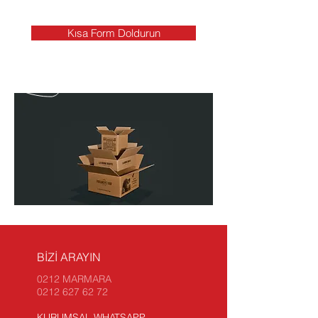
Kısa Form Doldurun
BİZİ ARAYIN
0212 MARMARA
0212 627 62 72
KURUMSAL WHATSAPP