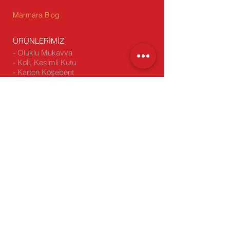
Marmara Blog
ÜRÜNLERİMİZ
- Oluklu Mukavva
- Koli, Kesimli Kutu
- Karton Köşebent
- Çift Oluklu (Dopel) Koli
-
Stoktan Satış
BİZİ ZİYARET EDİN
Genel Müdürlük: Yakuplu Mah.
Hürriyet Bulvarı Skyport Residence
No:1 D:64 34524 Beylikdüzü/
İstanbul
Fabrika-1: Beylikdüzü Sanayi Sitesi
Barış Cad. No:5 Beylikdüzü/İstanbul
Fabrika-2:
Emko Sanayi Sitesi C - 6
Blok No:2 Eskişehir