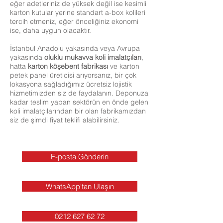
eğer adetleriniz de yüksek değil ise kesimli
karton kutular yerine standart a-box kolileri
tercih etmeniz, eğer önceliğiniz ekonomi
ise, daha uygun olacaktır.
İstanbul Anadolu yakasında veya Avrupa
yakasında
oluklu mukavva
koli imalatçıları
,
hatta
karton köşebent fabrikası
ve karton
petek panel üreticisi arıyorsanız, bir çok
lokasyona sağladığımız ücretsiz lojistik
hizmetimizden siz de faydalanın. Deponuza
kadar teslim yapan sektörün en önde gelen
koli imalatçılarından bir olan fabrikamızdan
siz de şimdi fiyat teklifi alabilirsiniz.
E-posta Gönderin
WhatsApp'tan Ulaşın
0212 627 62 72