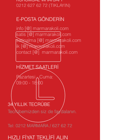
0212 627 62 72 (TIKLAYIN)
E-POSTA GÖNDERİN
info [@] marmarakoli.com
satis [@] marmarakoli.com
satinalma [@] marmarakoli.com
ik [@] marmarakoli.com
contact [@] marmarakoli.com
HİZMET SAATLERİ
Pazartesi - Cuma:
09:00 - 18:00
34 YILLIK TECRÜBE
Tecrübemizden siz de faydalanın.
Tel: 0212 MARMARA / 627 62 72
HIZLI FİYAT TEKLİFİ ALIN