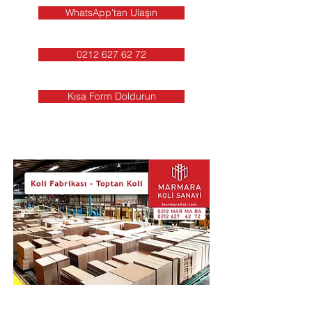
WhatsApp'tan Ulaşın
0212 627 62 72
Kısa Form Doldurun