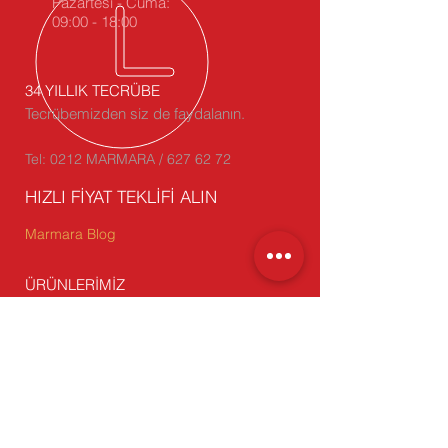
Pazartesi - Cuma:
09:00 - 18:00
34 YILLIK TECRÜBE
Tecrübemizden siz de faydalanın.
Tel: 0212 MARMARA / 627 62 72
HIZLI FİYAT TEKLİFİ ALIN
Marmara Blog
ÜRÜNLERİMİZ
- Oluklu Mukavva
- Koli, Kesimli Kutu
- Karton Köşebent
- Çift Oluklu (Dopel) Koli
-
Stoktan Satış
BİZİ ZİYARET EDİN