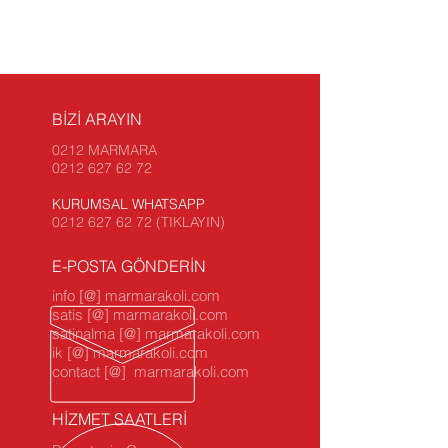
BİZİ ARAYIN
0212 MARMARA
0212 627 62 72
KURUMSAL WHATSAPP
0212 627 62 72 (TIKLAYIN)
E-POSTA GÖNDERİN
info [@] marmarakoli.com
satis [@] marmarakoli.com
satinalma [@] marmarakoli.com
ik [@] marmarakoli.com
contact [@] marmarakoli.com
HİZMET SAATLERİ