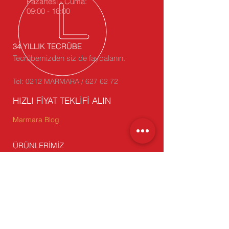
Pazartesi - Cuma:
09:00 - 18:00
34 YILLIK TECRÜBE
Tecrübemizden siz de faydalanın.
Tel: 0212 MARMARA / 627 62 72
HIZLI FİYAT TEKLİFİ ALIN
Marmara Blog
ÜRÜNLERİMİZ
- Oluklu Mukavva
- Koli, Kesimli Kutu
- Karton Köşebent
- Çift Oluklu (Dopel) Koli
-
Stoktan Satış
BİZİ ZİYARET EDİN