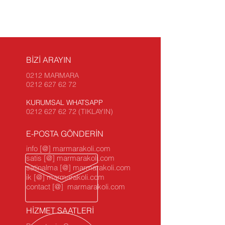
BİZİ ARAYIN
0212 MARMARA
0212 627 62 72
KURUMSAL WHATSAPP
0212 627 62 72 (TIKLAYIN)
E-POSTA GÖNDERİN
info [@] marmarakoli.com
satis [@] marmarakoli.com
satinalma [@] marmarakoli.com
ik [@] marmarakoli.com
contact [@] marmarakoli.com
HİZMET SAATLERİ