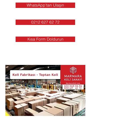
WhatsApp'tan Ulaşın
0212 627 62 72
Kısa Form Doldurun