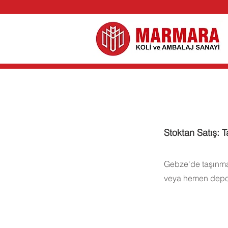
Stoktan Satış: T
Gebze'de taşınma k
veya hemen depoda