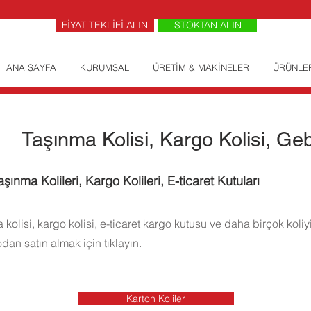
FİYAT TEKLİFİ ALIN
STOKTAN ALIN
ANA SAYFA
KURUMSAL
ÜRETİM & MAKİNELER
ÜRÜNLE
Taşınma Kolisi, Kargo Kolisi, Ge
aşınma Kolileri, Kargo Kolileri, E-ticaret Kutuları
olisi, kargo kolisi, e-ticaret kargo kutusu ve daha birçok koliy
n satın almak için tıklayın.
Karton Koliler