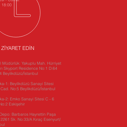
- 18:00
İ ZİYARET EDİN
 Müdürlük: Yakuplu Mah. Hürriyet
rı Skyport Residence No:1 D:64
 Beylikdüzü/İstanbul
ka-1: Beylikdüzü Sanayi Sitesi
 Cad. No:5 Beylikdüzü/İstanbul
ika-2:
Emko Sanayi Sitesi C - 6
No:2 Eskişehir
Depo: Barbaros Hayrettin Paşa
2261 Sk. No:33/A Kıraç Esenyurt/
bul