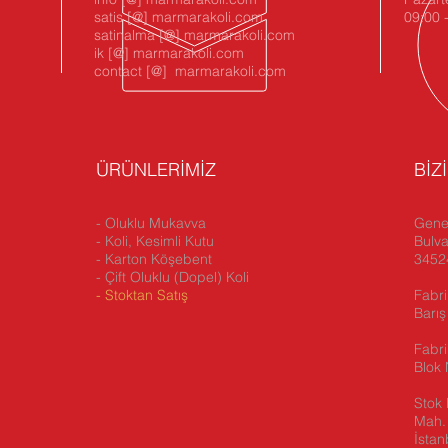
satis [@] marmarakoli.com
09:00 
satinalma [@] marmarakoli.com
ik [@] marmarakoli.com
contact [@] marmarakoli.com
ÜRÜNLERİMİZ
BİZ
- Oluklu Mukavva
Genel
- Koli, Kesimli Kutu
Bulva
- Karton Köşebent
34524
- Çift Oluklu (Dopel) Koli
-
Stoktan Satış
Fabri
Barış
Fabr
Blok 
Stok 
Mah. 
İstan