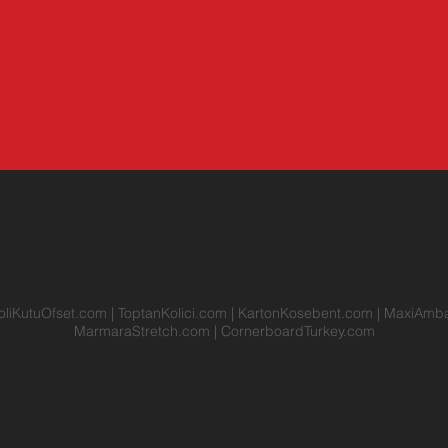
oliKutuOfset.com
|
ToptanKolici.com
|
KartonKosebent.com
|
MaxiAmba
MarmaraStretch.com
|
CornerboardTurkey.com
na
Velimeşe
Ataşehir
Avcılar
Bağcılar
Bahçelievler
Bakırköy
Başakşehi
köy
Çekmeköy
Esenler
Esenyurt
Eyüp
Fatih
Gaziosmanpaşa
Güngöre
anbeyli
Sultangazi
Şişli
Tuzla
Ümraniye
Üsküdar
Zeytinburnu
Gebze
Ço
Oluklu Mukavva Üreticileri
Koli İmalatı
Ramazan Kolisi
KoliPuan
Migros
Koşullar
Boş Ramazan Kolisi
Maske Kolisi
Ramazan Erzak Kolisi Fiyatla