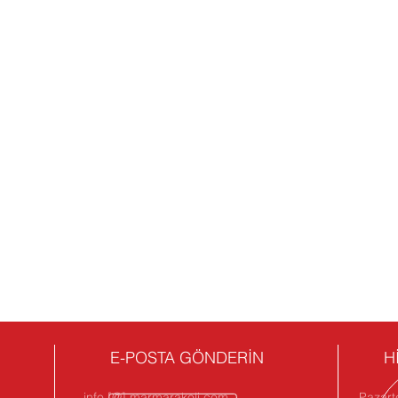
E-POSTA GÖNDERİN
H
info [@] marmarakoli.com
Pazart