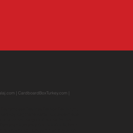
laj.com
|
CardboardBoxTurkey.com
|
r
Bayrampaşa
Beşiktaş
Beykoz
Beylikdüzü
n
Kadıköy
Kağıthane
Kartal
Küçükçekmece
rlu
Ucuz Koli
Kargo Kutusu
Karton Koli
Ramazan Kumanya
Gizlilik
KVKK
İK
İzmir
rı
60x40x40 Koli
Türkiye'nin en büyük Koli