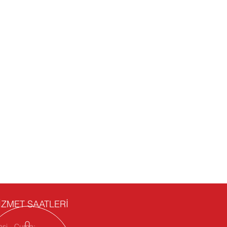
İZMET SAATLERİ
esi - Cuma: