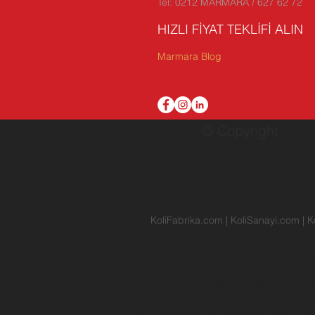
Tel: 0212 MARMARA / 627 62 72
HIZLI FİYAT TEKLİFİ ALIN
Marmara Blog
© Copyright
KoliFabrika.com
|
KoliSanayi.com
|
K
Avrupa Yakası
Arnavutköy
İkitelli
Yenibos
Beyoğlu
Büyükçekmece
Çatalca
Çerkez
Pendik
Sancaktepe
Sarıyer
Silivri
Sult
Fiyat
Koli İmalatı Yapan Firmalar
Ankara
Koli İmalatçıları
Koli Üreticileri
Hüküm ve 