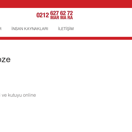
R
İNSAN KAYNAKLARI
İLETİŞİM
bze
i ve kutuyu online