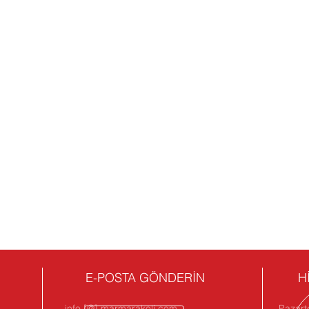
E-POSTA GÖNDERİN
H
info [@] marmarakoli.com
Pazart