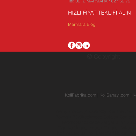
Tel: 0212 MARMARA / 627 62 72
HIZLI FİYAT TEKLİFİ ALIN
Marmara Blog
© Copyright
KoliFabrika.com
|
KoliSanayi.com
|
K
Avrupa Yakası
Arnavutköy
İkitelli
Yenibos
Beyoğlu
Büyükçekmece
Çatalca
Çerkez
Pendik
Sancaktepe
Sarıyer
Silivri
Sult
Fiyat
Koli İmalatı Yapan Firmalar
Ankara
Koli İmalatçıları
Koli Üreticileri
Hüküm ve 