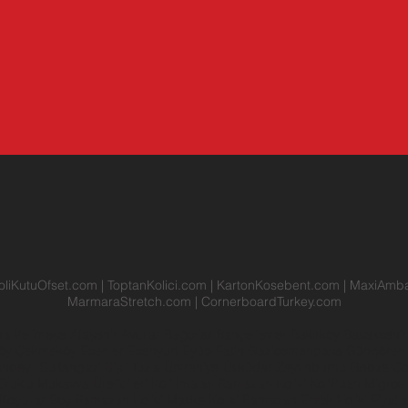
oliKutuOfset.com
|
ToptanKolici.com
|
KartonKosebent.com
|
MaxiAmba
MarmaraStretch.com
|
CornerboardTurkey.com
na
Velimeşe
Ataşehir
Avcılar
Bağcılar
Bahçelievler
Bakırköy
Başakşehi
köy
Çekmeköy
Esenler
Esenyurt
Eyüp
Fatih
Gaziosmanpaşa
Güngöre
anbeyli
Sultangazi
Şişli
Tuzla
Ümraniye
Üsküdar
Zeytinburnu
Gebze
Ço
Oluklu Mukavva Üreticileri
Koli İmalatı
Ramazan Kolisi
KoliPuan
Migros
Koşullar
Boş Ramazan Kolisi
Maske Kolisi
Ramazan Erzak Kolisi Fiyatla