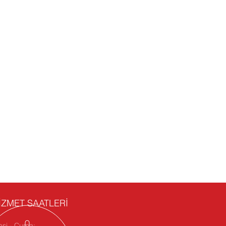
İZMET SAATLERİ
esi - Cuma: