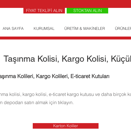
FİYAT TEKLİFİ ALIN
STOKTAN ALIN
ANA SAYFA
KURUMSAL
ÜRETİM & MAKİNELER
ÜRÜNLE
Taşınma Kolisi, Kargo Kolisi, Küç
aşınma Kolileri, Kargo Kolileri, E-ticaret Kutuları
a kolisi, kargo kolisi, e-ticaret kargo kutusu ve daha birçok ko
 depodan satın almak için tıklayın.
Karton Koliler