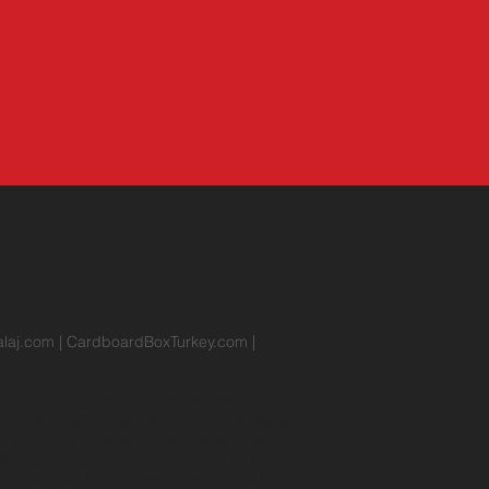
laj.com
|
CardboardBoxTurkey.com
|
r
Bayrampaşa
Beşiktaş
Beykoz
Beylikdüzü
n
Kadıköy
Kağıthane
Kartal
Küçükçekmece
rlu
Ucuz Koli
Kargo Kutusu
Karton Koli
Ramazan Kumanya
Gizlilik
KVKK
İK
İzmir
rı
60x40x40 Koli
Türkiye'nin en büyük Koli