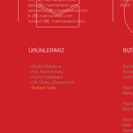
satis [@] marmarakoli.com
09:00 
satinalma [@] marmarakoli.com
ik [@] marmarakoli.com
contact [@] marmarakoli.com
ÜRÜNLERİMİZ
BİZ
- Oluklu Mukavva
Genel
- Koli, Kesimli Kutu
Bulva
- Karton Köşebent
34524
- Çift Oluklu (Dopel) Koli
-
Stoktan Satış
Fabri
Barış
Fabr
Blok 
Stok 
Mah. 
İstan