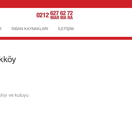
R
İNSAN KAYNAKLARI
İLETİŞİM
ükköy
liyi ve kutuyu