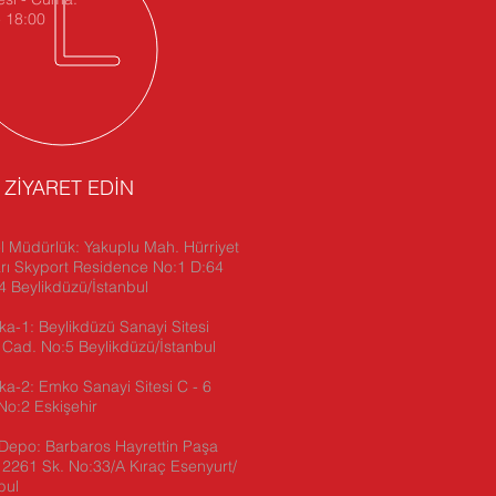
- 18:00
İ ZİYARET EDİN
 Müdürlük: Yakuplu Mah. Hürriyet
rı Skyport Residence No:1 D:64
 Beylikdüzü/İstanbul
ka-1: Beylikdüzü Sanayi Sitesi
 Cad. No:5 Beylikdüzü/İstanbul
ika-2:
Emko Sanayi Sitesi C - 6
No:2 Eskişehir
Depo: Barbaros Hayrettin Paşa
2261 Sk. No:33/A Kıraç Esenyurt/
bul