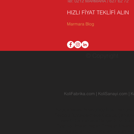
Tel: 0212 MARMARA / 627 62 72
HIZLI FİYAT TEKLİFİ ALIN
Marmara Blog
© Copyright
KoliFabrika.com
|
KoliSanayi.com
|
K
Avrupa Yakası
Arnavutköy
İkitelli
Yenibos
Beyoğlu
Büyükçekmece
Çatalca
Çerkez
Pendik
Sancaktepe
Sarıyer
Silivri
Sult
Fiyat
Koli İmalatı Yapan Firmalar
Ankara
Koli İmalatçıları
Koli Üreticileri
Hüküm ve 