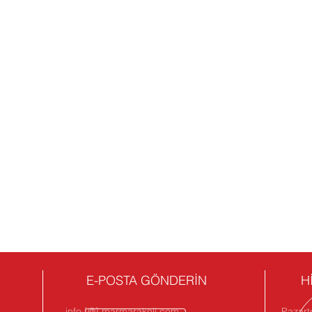
E-POSTA GÖNDERİN
H
info [@] marmarakoli.com
Pazart