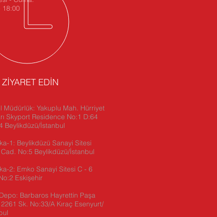
- 18:00
İ ZİYARET EDİN
 Müdürlük: Yakuplu Mah. Hürriyet
rı Skyport Residence No:1 D:64
 Beylikdüzü/İstanbul
ka-1: Beylikdüzü Sanayi Sitesi
 Cad. No:5 Beylikdüzü/İstanbul
ika-2:
Emko Sanayi Sitesi C - 6
No:2 Eskişehir
Depo: Barbaros Hayrettin Paşa
2261 Sk. No:33/A Kıraç Esenyurt/
bul