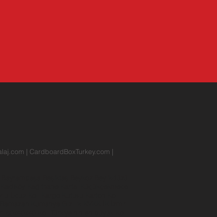
laj.com
|
CardboardBoxTurkey.com
|
r
Bayrampaşa
Beşiktaş
Beykoz
Beylikdüzü
n
Kadıköy
Kağıthane
Kartal
Küçükçekmece
rlu
Ucuz Koli
Kargo Kutusu
Karton Koli
Ramazan Kumanya
Gizlilik
KVKK
İK
İzmir
rı
60x40x40 Koli
Türkiye'nin en büyük Koli