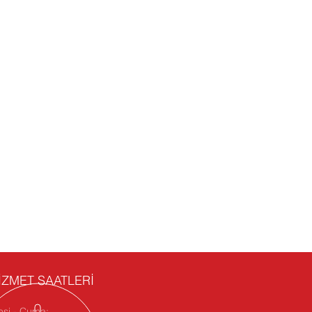
İZMET SAATLERİ
esi - Cuma: