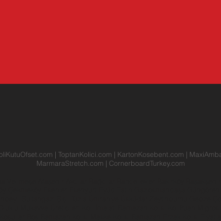
oliKutuOfset.com
|
ToptanKolici.com
|
KartonKosebent.com
|
MaxiAmba
MarmaraStretch.com
|
CornerboardTurkey.com
na
Velimeşe
Ataşehir
Avcılar
Bağcılar
Bahçelievler
Bakırköy
Başakşehi
köy
Çekmeköy
Esenler
Esenyurt
Eyüp
Fatih
Gaziosmanpaşa
Güngöre
anbeyli
Sultangazi
Şişli
Tuzla
Ümraniye
Üsküdar
Zeytinburnu
Gebze
Ço
Oluklu Mukavva Üreticileri
Koli İmalatı
Ramazan Kolisi
KoliPuan
Migros
Koşullar
Boş Ramazan Kolisi
Maske Kolisi
Ramazan Erzak Kolisi Fiyatla