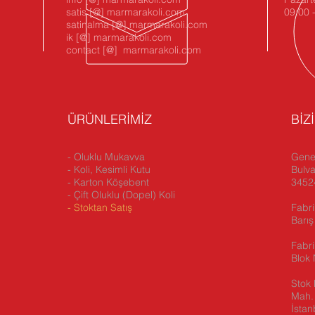
satis [@] marmarakoli.com
09:00 
satinalma [@] marmarakoli.com
ik [@] marmarakoli.com
contact [@] marmarakoli.com
ÜRÜNLERİMİZ
BİZ
- Oluklu Mukavva
Genel
- Koli, Kesimli Kutu
Bulva
- Karton Köşebent
34524
- Çift Oluklu (Dopel) Koli
-
Stoktan Satış
Fabri
Barış
Fabr
Blok 
Stok 
Mah. 
İstan